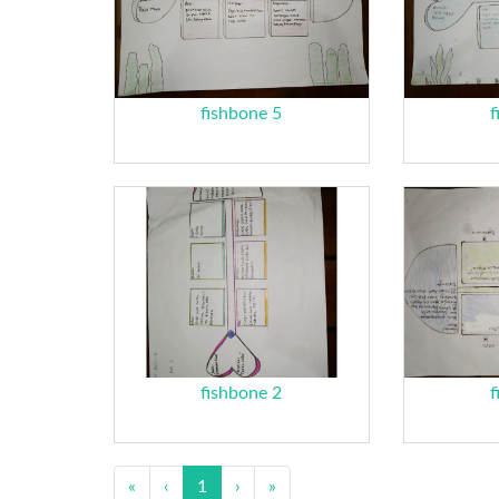
fishbone 5
f
fishbone 2
f
«
‹
1
›
»