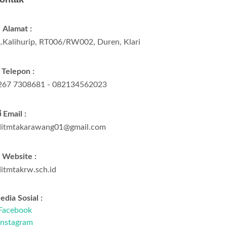
Alamat :
L.Kalihurip, RT006/RW002, Duren, Klari
Telepon :
267 7308681 - 082134562023
Email :
ditmtakarawang01@gmail.com
Website :
ditmtakrw.sch.id
dia Sosial :
Facebook
Instagram