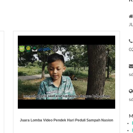
J
0
s
s
Me
Juara Lomba Video Pendek Hari Peduli Sampah Nasion