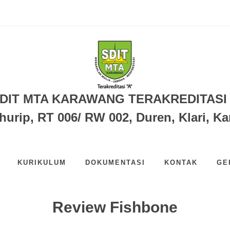
 DALAM KEJUARAAN UNSIKA PENC...
MTA KARAWANG...
I HALAL SDIT MTA KARAWANG T...
DIT MTA KARAWANG TERAKREDITASI
ihurip, RT 006/ RW 002, Duren, Klari, 
KURIKULUM
DOKUMENTASI
KONTAK
GE
Review Fishbone