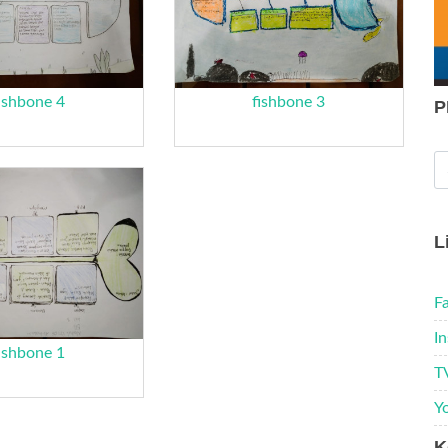
ishbone 4
fishbone 3
P
L
F
I
ishbone 1
T
Y
K