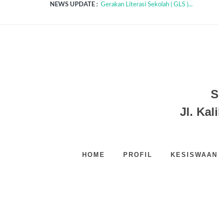
NEWS UPDATE :
Tes PPDB SDIT MTA Karawang...
Siswa Berprestasi 2020...
Supervisi Mutu BDR Era AKB Covid-19...
Imunisasi SDIT MTA Karawang...
Akhirusannah SDIT MTA Karawang...
SDIT MTA KARAWANG MERAIH 3 EMAS
PROGRAM TAHFIZH TAKHOSSUS SDIT 
KEGIATAN AWALUSSANAH DAN HALAL B
Kegiatan Field Trip...
S
Gerakan Literasi Sekolah ( GLS )...
Jl. Kal
HOME
PROFIL
KESISWAAN