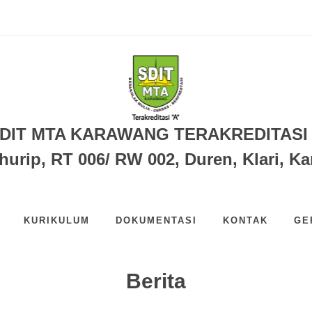
 DALAM KEJUARAAN UNSIKA PENC...
MTA KARAWANG...
I HALAL SDIT MTA KARAWANG T...
DIT MTA KARAWANG TERAKREDITASI
ihurip, RT 006/ RW 002, Duren, Klari, 
KURIKULUM
DOKUMENTASI
KONTAK
GE
Berita