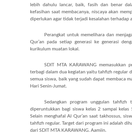
lebih dahulu lancar, baik, fasih dan benar d
kefasihan saat membacanya, niscaya akan mempe
diperlukan agar tidak terjadi kesalahan terhadap 
Perangkat untuk memelihara dan menjaga
Qur’an pada setiap generasi ke generasi de
kurikulum muatan lokal.
SDIT MTA KARAWANG memasukkan progr
terbagi dalam dua kegiatan yaitu tahfizh regular 
semua siswa, baik yang sudah dapat membaca ma
Hari Senin-Jumat.
Sedangkan program unggulan tahfizh 
diperuntukkan bagi siswa kelas 2 sampai kelas 
Selain menghafal Al Qur’an saat takhossus, sis
tahfizh regular. Target dari program ini adalah d
dari SDIT MTA KARAWANG. Aamiin.