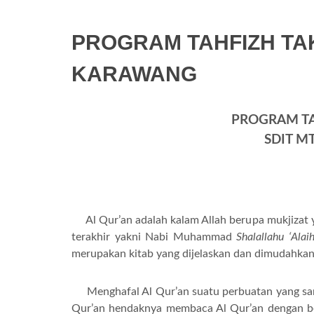
PROGRAM TAHFIZH TA
KARAWANG
PROGRAM TA
SDIT M
Al Qur’an adalah kalam Allah berupa mukjizat ya
terakhir yakni Nabi Muhammad
S
halallahu ‘
A
lai
merupakan kitab yang dijelaskan dan dimudahkan 
Menghafal Al Qur’an suatu perbuatan yang sanga
Qur’an hendaknya membaca Al Qur’an dengan ben