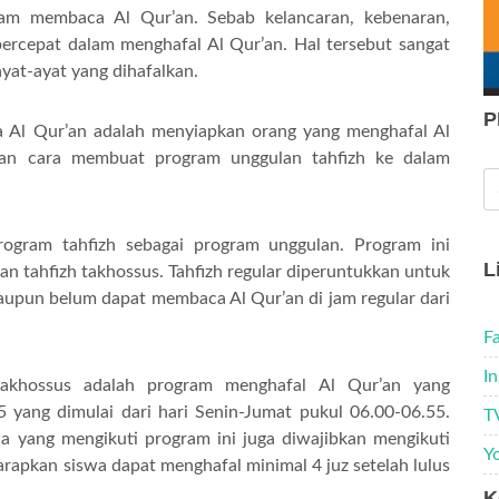
alam membaca Al Qur’an. Sebab kelancaran, kebenaran,
rcepat dalam menghafal Al Qur’an. Hal tersebut sangat
ayat-ayat yang dihafalkan.
P
 Al Qur’an adalah menyiapkan orang yang menghafal Al
ngan cara membuat program unggulan tahfizh ke dalam
am tahfizh sebagai program unggulan. Program ini
L
dan tahfizh takhossus. Tahfizh regular diperuntukkan untuk
upun belum dapat membaca Al Qur’an di jam regular dari
F
I
takhossus adalah program menghafal Al Qur’an yang
5 yang dimulai dari hari Senin-Jumat pukul 06.00-06.55.
T
wa yang mengikuti program ini juga diwajibkan mengikuti
Y
iharapkan siswa dapat menghafal minimal 4 juz setelah lulus
K