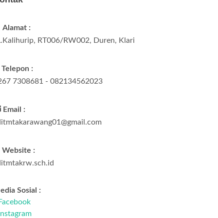
Alamat :
L.Kalihurip, RT006/RW002, Duren, Klari
Telepon :
267 7308681 - 082134562023
Email :
ditmtakarawang01@gmail.com
Website :
ditmtakrw.sch.id
dia Sosial :
Facebook
Instagram