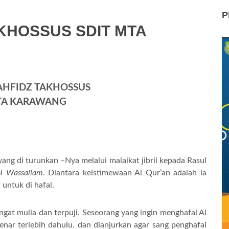
P
KHOSSUS SDIT MTA
HFIDZ TAKHOSSUS
TA KARAWANG
ng di turunkan –Nya melalui malaikat jibril kepada Rasul
hi
W
assallam
. Diantara keistimewaan Al Qur’an adalah ia
untuk di hafal.
t mulia dan terpuji. Seseorang yang ingin menghafal Al
ar terlebih dahulu. dan dianjurkan agar sang penghafal