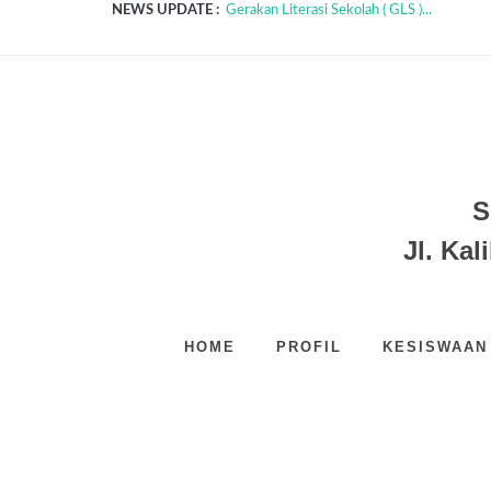
NEWS UPDATE :
Gerakan Literasi Sekolah ( GLS )...
Tes PPDB SDIT MTA Karawang...
Siswa Berprestasi 2020...
Supervisi Mutu BDR Era AKB Covid-19...
Imunisasi SDIT MTA Karawang...
Akhirusannah SDIT MTA Karawang...
SDIT MTA KARAWANG MERAIH 3 EMAS
PROGRAM TAHFIZH TAKHOSSUS SDIT 
KEGIATAN AWALUSSANAH DAN HALAL B
Kegiatan Field Trip...
S
Jl. Kal
HOME
PROFIL
KESISWAAN